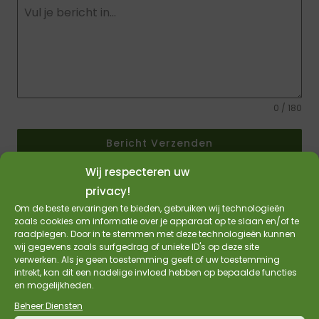
0 / 180
Bericht Verzenden
Wij respecteren uw
name-hny-x510zh
privacy!
Om de beste ervaringen te bieden, gebruiken wij technologieën
zoals cookies om informatie over je apparaat op te slaan en/of te
raadplegen. Door in te stemmen met deze technologieën kunnen
Eco Packaging
wij gegevens zoals surfgedrag of unieke ID's op deze site
verwerken. Als je geen toestemming geeft of uw toestemming
intrekt, kan dit een nadelige invloed hebben op bepaalde functies
Wormerweg 6
en mogelijkheden.
1311XB Almere
Beheer Diensten