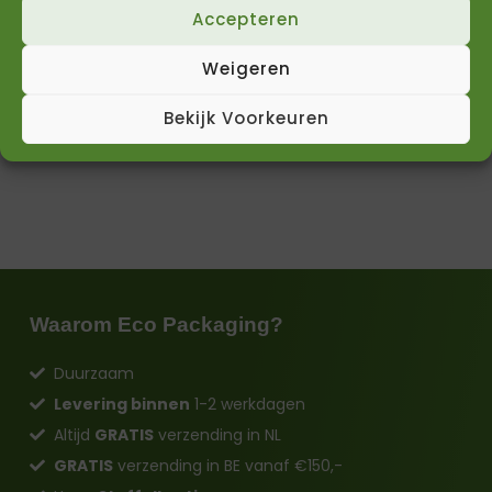
Nederland
Accepteren
Btw-nummer: NL864454788B01
Weigeren
KvK-nummer: 87938987
Bekijk Voorkeuren
Waarom Eco Packaging?
Duurzaam
Levering binnen
1-2 werkdagen
Altijd
GRATIS
verzending in NL
GRATIS
verzending in BE vanaf €150,-