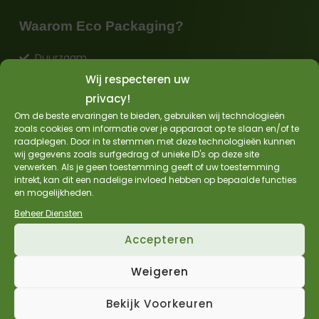
Waarom Eco Packaging?
Duurzaam
Levering binnen
1-2 werkdagen
Wij respecteren uw
Altijd
GRATIS
verzending in NL
privacy!
Om de beste ervaringen te bieden, gebruiken wij technologieën
GRATIS
verzending in BE vanaf €150,-
zoals cookies om informatie over je apparaat op te slaan en/of te
Hoge
Staffelkortingen
raadplegen. Door in te stemmen met deze technologieën kunnen
wij gegevens zoals surfgedrag of unieke ID's op deze site
Zakelijk op
factuur
bestellen
verwerken. Als je geen toestemming geeft of uw toestemming
intrekt, kan dit een nadelige invloed hebben op bepaalde functies
Sample aanvragen
en mogelijkheden.
Beheer Diensten
Accepteren
Links
Weigeren
Shop
EU Certificaat
Bekijk Voorkeuren
Productieproces