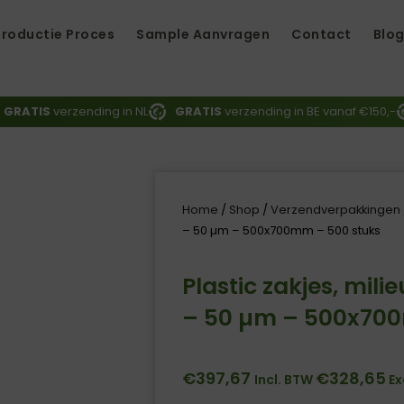
Productie Proces
Sample Aanvragen
Contact
Blo
d
GRATIS
verzending in NL
GRATIS
verzending in BE vanaf €150,-
Home
/
Shop
/
Verzendverpakkingen
– 50 µm – 500x700mm – 500 stuks
Plastic zakjes, mili
– 50 µm – 500x700
€
397,67
€
328,65
Incl. BTW
Ex