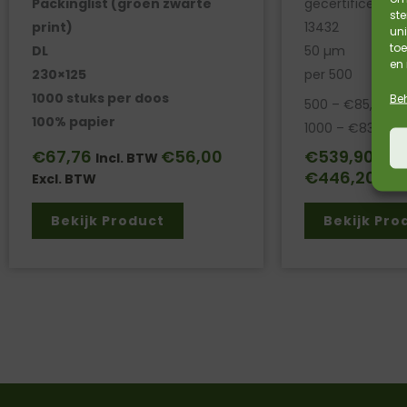
Packinglist (groen zwarte
gecertificeerd v
st
print)
13432
uni
toe
DL
50 µm
en
230×125
per 500
1000 stuks per doos
Be
500 – €85,36 pri
100% papier
1000 – €83,82 pr
€
67,76
€
56,00
€
539,90
Incl. BTW
Incl
€
446,20
Excl. BTW
Excl
Bekijk Product
Bekijk Pro