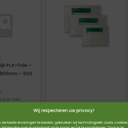
,
ijk PLA-folie –
x800mm – 500
an
e PLA-folie
 en biologisch
Wij respecteren uw privacy!
lkachtig
de beste ervaringen te bieden, gebruiken wij technologieën zoals cookies
informatie over je apparaat op te slaan en/of te raadplegen. Door in te