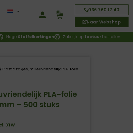
036 760 17 40
g
0
Winkelwagen
Naar Webshop
Hoge
Staffelkortingen
Zakelijk op
factuur
bestellen
/ Plastic zakjes, milieuvriendelijk PLA-folie
euvriendelijk PLA-folie
mm – 500 stuks
cl. BTW