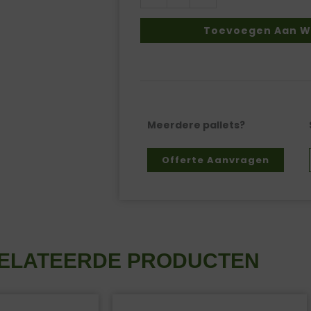
µm
-
Toevoegen Aan W
500x700mm
-
500
stuks
aantal
Meerdere pallets?
Offerte Aanvragen
ELATEERDE PRODUCTEN