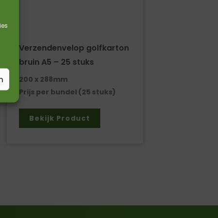
ies
Verzendenvelop golfkarton
bruin A5 – 25 stuks
n
200 x 288mm
Prijs per bundel (25 stuks)
Bekijk Product