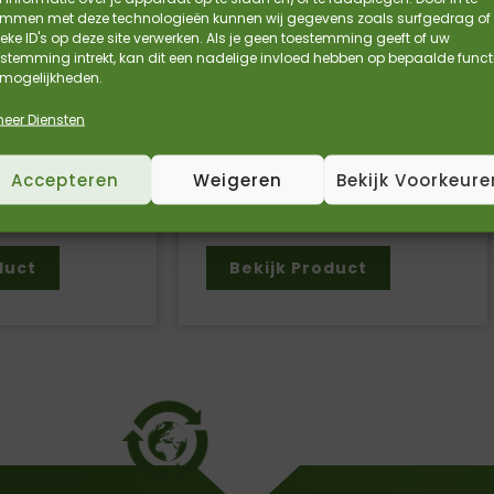
olgens DIN EN
Paklijstenveloppen papier
emmen met deze technologieën kunnen wij gegevens zoals surfgedrag of
eke ID's op deze site verwerken. Als je geen toestemming geeft of uw
C5 – 1.000 stuks per doos
stemming intrekt, kan dit een nadelige invloed hebben op bepaalde funct
 mogelijkheden.
175 x 135mm
Prijs per doos (1000 stuks)
heer Diensten
js per 100
100% papier
ijs per 100
Accepteren
Weigeren
Bekijk Voorkeure
€
67,76
€
56,00
. BTW
Incl. BTW
. BTW
Excl. BTW
duct
Bekijk Product