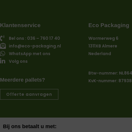
Klantenservice
Eco Packaging
Bel ons : 036 – 760 17 40
Wormerweg 6
info@eco-packaging.nl
1311XB Almere
WhatsApp met ons
Nederland
Volg ons
Btw-nummer: NL86
Meerdere pallets?
KvK-nummer: 87938
Offerte aanvragen
Bij ons betaalt u met: