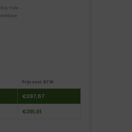
 PLA-folie
reekbaar
Prijs excl. BTW
€
397,67
€
391,01