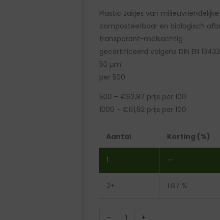
Plastic zakjes van milieuvriendelijke
composteerbaar en biologisch afb
transparant-melkachtig
gecertificeerd volgens DIN EN 13432
50 µm
per 500
500 – €62,87 prijs per 100
1000 – €61,82 prijs per 100
Plastic
Aantal
Korting (%)
zakjes,
milieuvriendelijk
1
—
PLA-
folie
2+
1.67 %
-
50
-
+