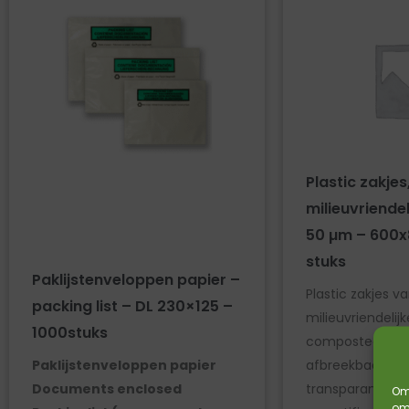
Plastic zakjes
milieuvriendel
50 µm – 600
stuks
Paklijstenveloppen papier –
Plastic zakjes v
packing list – DL 230×125 –
milieuvriendelijk
1000stuks
composteerbaar
Paklijstenveloppen papier
afbreekbaar
Documents enclosed
transparant-me
Om 
om 