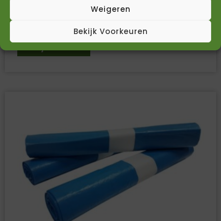
100% gerecycled
Weigeren
€
49,80
€
41,16
Incl. BTW
Excl. BTW
Bekijk Voorkeuren
Bekijk Product