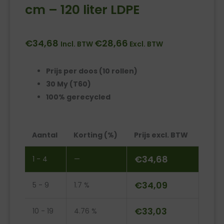
cm – 120 liter LDPE
€
34,68
€
28,66
Incl. BTW
Excl. BTW
Prijs per doos (10 rollen)
30 My (T60)
100% gerecycled
ECO
Aantal
Korting (%)
Prijs excl. BTW
afvalzak
blauw
€
34,68
1 - 4
—
70
x
€
34,09
5 - 9
1.7 %
110
cm
€
33,03
10 - 19
4.76 %
-