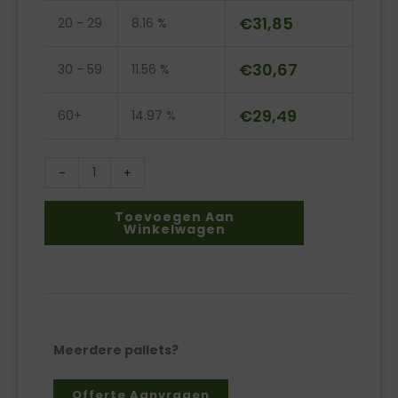
120
€
31,85
20 - 29
8.16 %
liter
LDPE
€
30,67
30 - 59
11.56 %
aantal
€
29,49
60+
14.97 %
-
+
Toevoegen Aan
Winkelwagen
Meerdere pallets?
Offerte Aanvragen