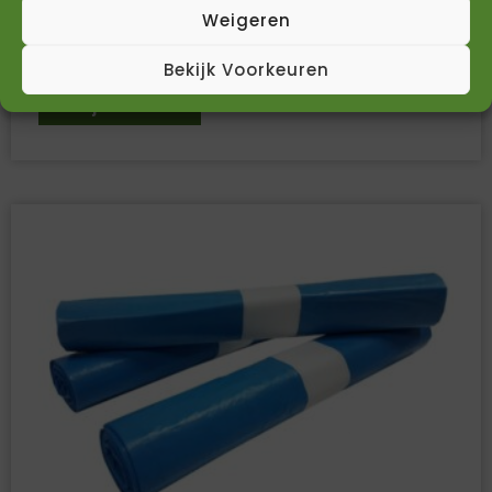
100% gerecycled
Weigeren
€
30,24
€
24,99
Incl. BTW
Excl. BTW
Bekijk Voorkeuren
Bekijk Product