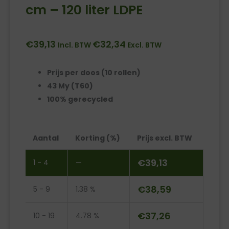
cm – 120 liter LDPE
€
39,13
€
32,34
Incl. BTW
Excl. BTW
Prijs per doos (10 rollen)
43 My (T60)
100% gerecycled
ECO
Aantal
Korting (%)
Prijs excl. BTW
afvalzak
blauw
€
39,13
1 - 4
—
70
x
€
38,59
5 - 9
1.38 %
110
cm
€
37,26
10 - 19
4.78 %
-