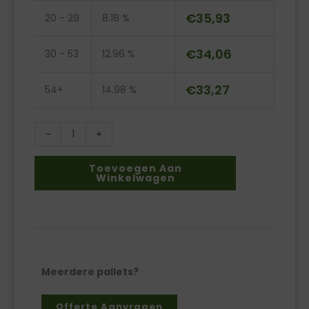
120
€
35,93
20 - 29
8.18 %
liter
LDPE
€
34,06
30 - 53
12.96 %
aantal
€
33,27
54+
14.98 %
-
+
Toevoegen Aan
Winkelwagen
Meerdere pallets?
Offerte Aanvragen