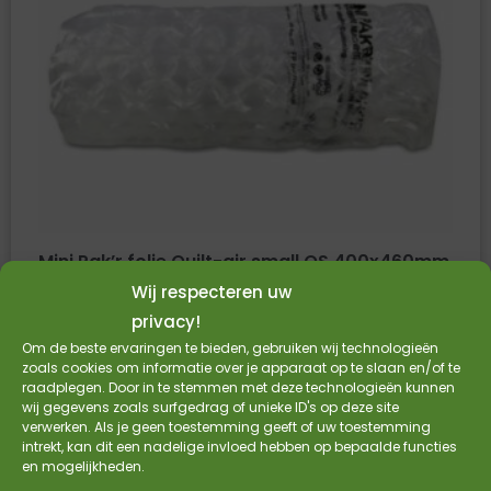
Mini Pak’r folie Quilt-air small QS 400x460mm
Wij respecteren uw
– 250 meter/rol
privacy!
Mini Pak’r folie
Om de beste ervaringen te bieden, gebruiken wij technologieën
Quilt-air small QS
zoals cookies om informatie over je apparaat op te slaan en/of te
raadplegen. Door in te stemmen met deze technologieën kunnen
400x460mm
wij gegevens zoals surfgedrag of unieke ID's op deze site
HDPE
verwerken. Als je geen toestemming geeft of uw toestemming
250 meter per rol
intrekt, kan dit een nadelige invloed hebben op bepaalde functies
en mogelijkheden.
€
155,00
€
128,10
Incl. BTW
Excl. BTW