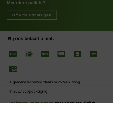
Meerdere pallets?
Offerte aanvragen
Bij ons betaalt u met:
Algemene Voorwaarden
Privacy Verklaring
© 2023 Ecopackaging
Webshop Laten Maken
door Kersvers Digital