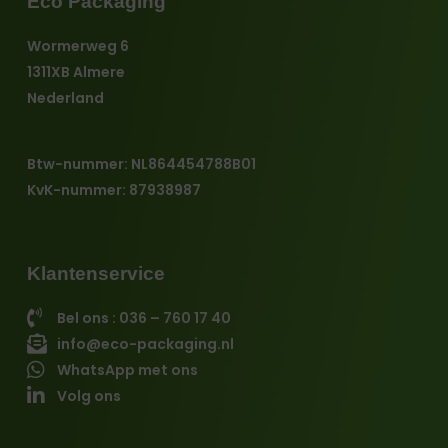
Eco Packaging
Wormerweg 6
1311XB Almere
Nederland
Btw-nummer: NL864454788B01
KvK-nummer: 87938987
Klantenservice
Bel ons : 036 – 760 17 40
info@eco-packaging.nl
WhatsApp met ons
Volg ons