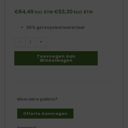
€
64,49
€
53,30
Incl. BTW
Excl. BTW
30% gerecycled materiaal
-
+
Noppenfolie
150
Toevoegen Aan
Winkelwagen
x
100
x
70
my
aantal
Meerdere pallets?
Offerte Aanvragen
Sample?