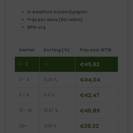
A-kwaliteit houtvrij papier
Prijs per doos (50 rollen)
BPA-vrij
Kassarollen
Aantal
Korting (%)
Prijs excl. BTW
houtvrij
76
€
45,62
1 - 2
—
x
70
€
44,04
3 - 4
3.46 %
x
12mm
€
42,47
5 - 9
6.9 %
aantal
€
40,89
10 - 19
10.37 %
€
39,32
20+
13.81 %