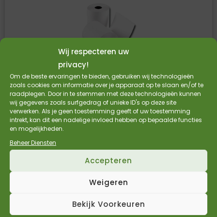
Wij respecteren uw
privacy!
Om de beste ervaringen te bieden, gebruiken wij technologieën
zoals cookies om informatie over je apparaat op te slaan en/of te
raadplegen. Door in te stemmen met deze technologieën kunnen
wij gegevens zoals surfgedrag of unieke ID's op deze site
Kassarollen 80 x 80 x 12mm – 30 rol/doos
verwerken. Als je geen toestemming geeft of uw toestemming
intrekt, kan dit een nadelige invloed hebben op bepaalde functies
A-kwaliteit thermisch papier
en mogelijkheden.
Prijs per doos (30 rollen)
Beheer Diensten
BPA-vrij en FSC gekeurd
Accepteren
€
51,05
€
42,19
Incl. BTW
Excl. BTW
Weigeren
Bekijk Product
Bekijk Voorkeuren