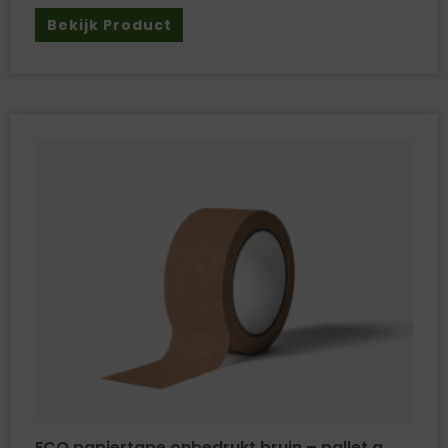
Bekijk Product
ECO papiertape onbedrukt bruin – pallet a