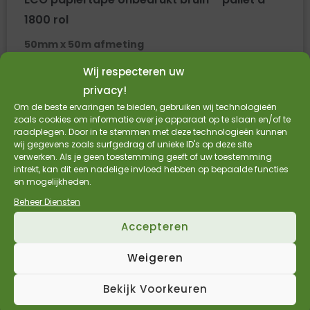
1800 rol
50mm x 50m afmeting
Prijs per doos (36 rol)
Wij respecteren uw
Lijmlaag van natuurrubber
privacy!
Geschikt voor recycling
Om de beste ervaringen te bieden, gebruiken wij technologieën
zoals cookies om informatie over je apparaat op te slaan en/of te
€
4.377,78
€
3.618,00
Incl. BTW
Excl. BTW
raadplegen. Door in te stemmen met deze technologieën kunnen
wij gegevens zoals surfgedrag of unieke ID's op deze site
Bekijk Product
verwerken. Als je geen toestemming geeft of uw toestemming
intrekt, kan dit een nadelige invloed hebben op bepaalde functies
en mogelijkheden.
Beheer Diensten
Accepteren
Weigeren
Bekijk Voorkeuren