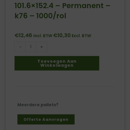
101.6×152.4 – Permanent –
k76 – 1000/rol
€
12,46
€
10,30
Incl. BTW
Excl. BTW
-
+
Thermisch
etiket
Toevoegen Aan
Winkelwagen
ECO
101.6x152.4
-
Permanent
-
k76
Meerdere pallets?
-
1000/rol
Offerte Aanvragen
aantal