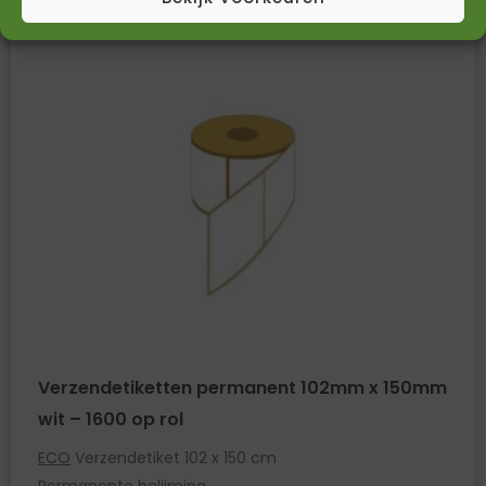
Verzendetiketten permanent 102mm x 150mm
wit – 1600 op rol
ECO
Verzendetiket 102 x 150 cm