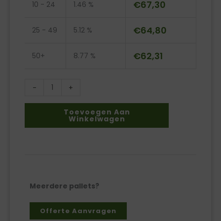
150mm
€
67,30
10 - 24
1.46 %
wit
aantal
€
64,80
25 - 49
5.12 %
€
62,31
50+
8.77 %
-
+
Toevoegen Aan
Winkelwagen
Meerdere pallets?
Offerte Aanvragen