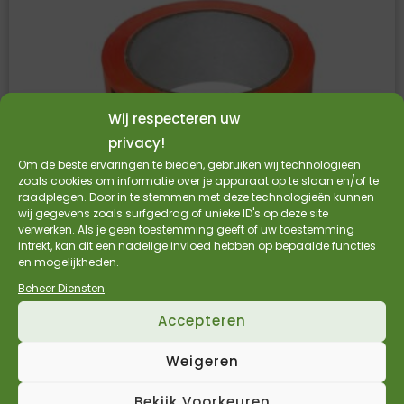
Wij respecteren uw
privacy!
Om de beste ervaringen te bieden, gebruiken wij technologieën
zoals cookies om informatie over je apparaat op te slaan en/of te
raadplegen. Door in te stemmen met deze technologieën kunnen
wij gegevens zoals surfgedrag of unieke ID's op deze site
verwerken. Als je geen toestemming geeft of uw toestemming
Verpakkingstape Breekbaar PP Acryl
intrekt, kan dit een nadelige invloed hebben op bepaalde functies
en mogelijkheden.
48mmx66m – doos a 36 rol
Beheer Diensten
€
66,49
€
54,95
Incl. BTW
Excl. BTW
Accepteren
Bekijk Product
Weigeren
Bekijk Voorkeuren