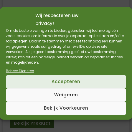
Wij respecteren uw
privacy!
Om de beste ervaringen te bieden, gebruiken wij technologieën
zoals cookies om informatie over je apparaat op te slaan en/of te
raadplegen. Door in te stemmen met deze technologieën kunnen
wij gegevens zoals surfgedrag of unieke ID's op deze site
verwerken. Als je geen toestemming geeft of uw toestemming
intrekt, kan dit een nadelige invloed hebben op bepaalde functies
en mogelijkheden.
Beheer Diensten
Accepteren
Ldpe folie 120cm x 50my met anti staticum –
50% PCR gerecycled – topvellen – prijs per kg
Weigeren
/ rol a 50kg
Bekijk Voorkeuren
€
2,97
€
2,45
Incl. BTW
Excl. BTW
Bekijk Product