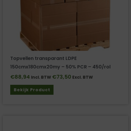
Topvellen transparant LDPE
150cmx180cmx20my – 50% PCR – 450/rol
€
88,94
€
73,50
Incl. BTW
Excl. BTW
Bekijk Product