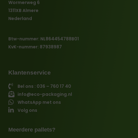
Wormerweg 6
1311XB Almere
Nederland
Btw-nummer: NL864454788B01
KvK-nummer: 87938987
Klantenservice
Bel ons : 036 – 760 17 40
info@eco-packaging.nl
WhatsApp met ons
Volg ons
Meerdere pallets?