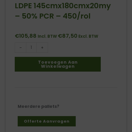
LDPE 145cmx180cmx20my
– 50% PCR – 450/rol
€
105,88
€
87,50
Incl. BTW
Excl. BTW
-
+
Topvellen
transparant
Toevoegen Aan
Winkelwagen
LDPE
145cmx180cmx20my
-
50%
PCR
-
Meerdere pallets?
450/rol
aantal
Offerte Aanvragen