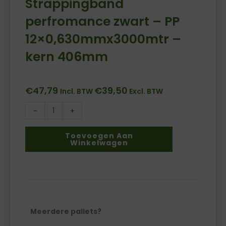
Strappingband
perfromance zwart – PP
12×0,630mmx3000mtr –
kern 406mm
€
47,79
€
39,50
Incl. BTW
Excl. BTW
-
+
Strappingband
perfromance
Toevoegen Aan
Winkelwagen
zwart
-
PP
12x0,630mmx3000mtr
-
kern
Meerdere pallets?
406mm