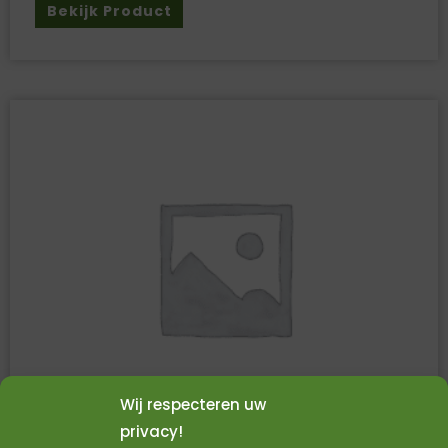
Bekijk Product
Wij respecteren uw
privacy!
PP OMSNOERINGSBAND B 12 X D 0.55 MM X L