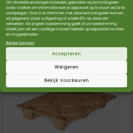
Om de beste ervaringen te bieden, gebruiken wij technologieën
3000 MTR K200 ZWART – prijs per rol
zoals cookies om informatie over je apparaat op te slaan en/of te
raadplegen. Door in te stemmen met deze technologieën kunnen
€
53,71
€
44,39
Incl. BTW
Excl. BTW
wij gegevens zoals surfgedrag of unieke ID's op deze site
verwerken. Als je geen toestemming geeft of uw toestemming
Bekijk Product
intrekt, kan dit een nadelige invloed hebben op bepaalde functies
en mogelijkheden.
Beheer Diensten
Accepteren
Weigeren
Bekijk Voorkeuren