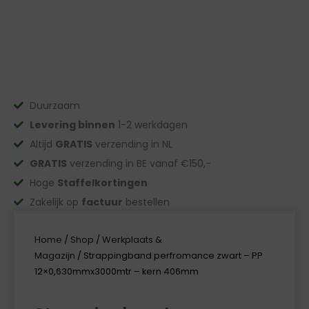
Duurzaam
Levering binnen
1-2 werkdagen
Altijd
GRATIS
verzending in NL
GRATIS
verzending in BE vanaf €150,-
Hoge
Staffelkortingen
Zakelijk op
factuur
bestellen
Home
/
Shop
/
Werkplaats &
Magazijn
/ Strappingband perfromance zwart – PP
12×0,630mmx3000mtr – kern 406mm