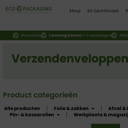
Ga
Naar
Shop
EU Certificaat
De
Inhoud
Duurzaam
Levering binnen
1-2 werkdagen
Altij
Verzendenveloppe
Product categorieën
Alle producten
Folie & zakken
Afval &
Pin- & kassarollen
Werkplaats & magazi