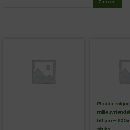
Zoeken
Plastic zakjes
milieuvriendel
50 µm – 600
stuks