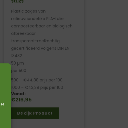
stuks
Plastic zakjes van
milieuvriendelijke PLA-folie
composteerbaar en biologisch
afbreekbaar
transparant-melkachtig
gecertificeerd volgens DIN EN
13432
50 µm
per 500
500 – €44,88 prijs per 100
1000 – €43,39 prijs per 100
Vanaf:
€
216,95
ies
Bekijk Product