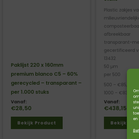
Plastic zakjes v
milieuvriendelijk
composteerbaar
afbreekbaar
transparant-me
gecertificeerd v
13432
Paklijst 220 x 160mm
50 µm
premium blanco C5 – 60%
per 500
gerecycled – transparant –
500 – €85,36 pri
Om 
per 1.000 stuks
1000 – €83,82 pr
om 
Vanaf:
Vanaf:
st
€
28,50
€
438,15
uni
toe
en
Bekijk Product
Bekijk Pro
Be