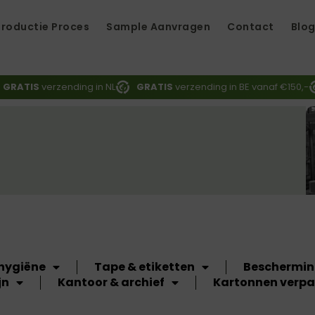
Productie Proces
Sample Aanvragen
Contact
Blo
d
GRATIS
verzending in NL
GRATIS
verzending in BE vanaf €150,-
n
 hygiëne
Tape & etiketten
Beschermin
jn
Kantoor & archief
Kartonnen verp