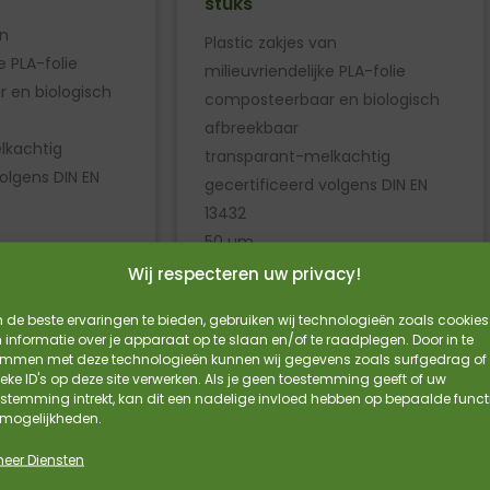
stuks
an
Plastic zakjes van
e PLA-folie
milieuvriendelijke PLA-folie
 en biologisch
composteerbaar en biologisch
afbreekbaar
lkachtig
transparant-melkachtig
olgens DIN EN
gecertificeerd volgens DIN EN
13432
50 µm
per 500
Wij respecteren uw privacy!
js per 100
500 – €62,87 prijs per 100
de beste ervaringen te bieden, gebruiken wij technologieën zoals cookies
ijs per 100
1000 – €61,82 prijs per 100
informatie over je apparaat op te slaan en/of te raadplegen. Door in te
Vanaf:
emmen met deze technologieën kunnen wij gegevens zoals surfgedrag of
€
323,15
eke ID's op deze site verwerken. Als je geen toestemming geeft of uw
stemming intrekt, kan dit een nadelige invloed hebben op bepaalde funct
 mogelijkheden.
duct
Bekijk Product
heer Diensten