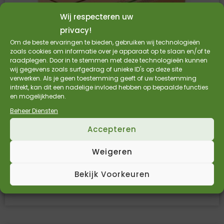
Wij respecteren uw
privacy!
Om de beste ervaringen te bieden, gebruiken wij technologieën
zoals cookies om informatie over je apparaat op te slaan en/of te
raadplegen. Door in te stemmen met deze technologieën kunnen
wij gegevens zoals surfgedrag of unieke ID's op deze site
verwerken. Als je geen toestemming geeft of uw toestemming
intrekt, kan dit een nadelige invloed hebben op bepaalde functies
en mogelijkheden.
Eurocel toiletpapier bulkpack
Beheer Diensten
Accepteren
2-laags
Prijs per doos (40 pakken á 225 vel)
Weigeren
100% gerecycled papier
Bekijk Voorkeuren
Bekijk Product