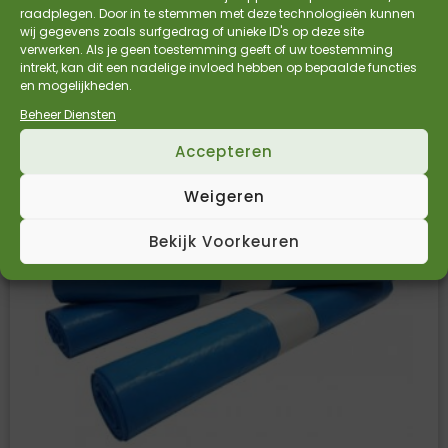
raadplegen. Door in te stemmen met deze technologieën kunnen
wij gegevens zoals surfgedrag of unieke ID's op deze site
€
39,13
€
32,34
Incl. BTW
Excl. BTW
verwerken. Als je geen toestemming geeft of uw toestemming
intrekt, kan dit een nadelige invloed hebben op bepaalde functies
Bekijk Product
en mogelijkheden.
Beheer Diensten
Accepteren
Weigeren
Bekijk Voorkeuren